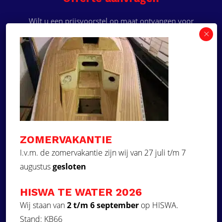
Wilt u een prijsvoorstel op maat ontvangen voor
een kunststof teakdek voor uw boot? Vraag een
vrijblijvende offerte aan!
×
Deze website maakt
gebruik van cookies.
Offerte aanvragen
Deze website gebruikt cookies om uw
gebruikerservaring te verbeteren. Door
Ga naar
onze website te gebruiken, stemt u in met
alle cookies in overeenstemming met ons
Dek Designer
Cookiebeleid.
Lees verder
ZOMERVAKANTIE
Over ons
STRIKT NOODZAKELIJK
I.v.m. de zomervakantie zijn wij van 27 juli t/m 7
Projecten
augustus
gesloten
PRESTATIE
Contact
Kunststof teakdek laten plaatsen
TARGETING
HISWA TE WATER 2026
Aquadeck EVA foam decks
FUNCTIONEEL
Wij staan van
2 t/m 6 september
op HISWA.
Stand: KB66
Volg ons
NIET-GECLASSIFICEERD