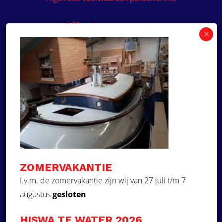
Offerte aanvragen
Wilt u een prijsvoorstel op maat ontvangen voor
een kunststof teakdek voor uw boot? Vraag een
vrijblijvende offerte aan!
×
Deze website maakt
gebruik van cookies.
Offerte aanvragen
Deze website gebruikt cookies om uw
gebruikerservaring te verbeteren. Door
Ga naar
onze website te gebruiken, stemt u in met
alle cookies in overeenstemming met ons
Dek Designer
Cookiebeleid.
Lees verder
ZOMERVAKANTIE
Over ons
STRIKT NOODZAKELIJK
I.v.m. de zomervakantie zijn wij van 27 juli t/m 7
Projecten
augustus
gesloten
PRESTATIE
Contact
Kunststof teakdek laten plaatsen
TARGETING
HISWA TE WATER 2026
Aquadeck EVA foam decks