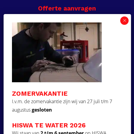
Offerte aanvragen
Wilt u een prijsvoorstel op maat ontvangen voor
een kunststof teakdek voor uw boot? Vraag een
vrijblijvende offerte aan!
×
Deze website maakt
gebruik van cookies.
Offerte aanvragen
Deze website gebruikt cookies om uw
gebruikerservaring te verbeteren. Door
Ga naar
onze website te gebruiken, stemt u in met
alle cookies in overeenstemming met ons
Dek Designer
Cookiebeleid.
Lees verder
ZOMERVAKANTIE
Over ons
STRIKT NOODZAKELIJK
I.v.m. de zomervakantie zijn wij van 27 juli t/m 7
Projecten
augustus
gesloten
PRESTATIE
Contact
Kunststof teakdek laten plaatsen
TARGETING
HISWA TE WATER 2026
Aquadeck EVA foam decks
FUNCTIONEEL
Wij staan van
2 t/m 6 september
op HISWA.