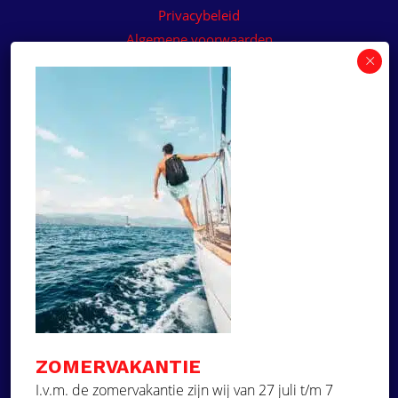
Privacybeleid
Algemene voorwaarden
Algemene voorwaarden paneelservice
Offerte aanvragen
Wilt u een prijsvoorstel op maat ontvangen voor
een kunststof teakdek voor uw boot? Vraag een
vrijblijvende offerte aan!
×
Deze website maakt
gebruik van cookies.
Offerte aanvragen
Deze website gebruikt cookies om uw
gebruikerservaring te verbeteren. Door
Ga naar
onze website te gebruiken, stemt u in met
alle cookies in overeenstemming met ons
Dek Designer
Cookiebeleid.
Lees verder
ZOMERVAKANTIE
Over ons
STRIKT NOODZAKELIJK
I.v.m. de zomervakantie zijn wij van 27 juli t/m 7
Projecten