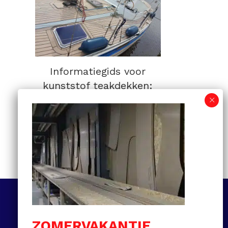
Informatiegids voor
kunststof teakdekken:
van selectie tot
onderhoud en prijzen
MEER LEZEN
Volg ons
ZOMERVAKANTIE