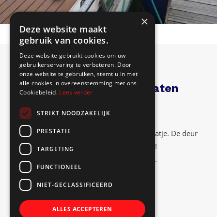
×
Deze website maakt
gebruik van cookies.
Deze website gebruikt cookies om uw
gebruikerservaring te verbeteren. Door
onze website te gebruiken, stemt u in met
alle cookies in overeenstemming met ons
Kunststof teakdek laten
Cookiebeleid.
Lees verder
plaatsen?
STRIKT NOODZAKELIJK
PRESTATIE
Wandel gerust even binnen voor een praatje. De deur
staat open en de koffie klaar!
TARGETING
Of neem contact met ons op.
FUNCTIONEEL
NIET-GECLASSIFICEERD
Neem contact op
ALLES ACCEPTEREN