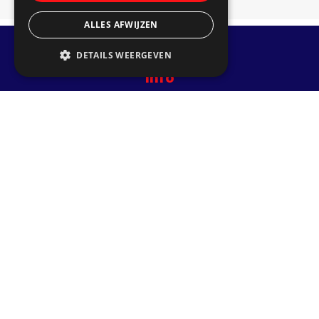
ALLES AFWIJZEN
DETAILS WEERGEVEN
Info
Hooilanden 1
8531 XN Lemmer
info@jachtwerk.com
06 5433 8390
Privacy statement
Terms and conditions
Terms and conditions panel service
Requesting a quote
Receive custom quote.