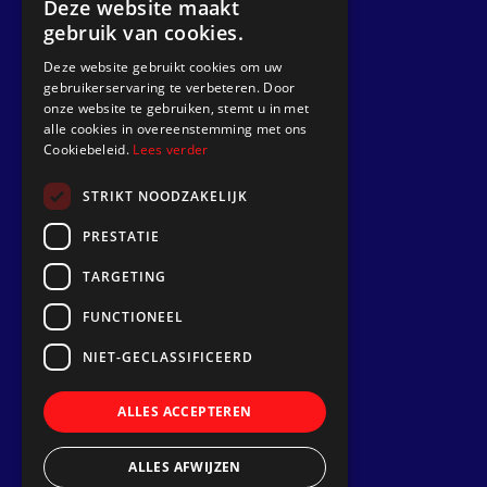
Deze website maakt
gebruik van cookies.
Get a quote
Deze website gebruikt cookies om uw
gebruikerservaring te verbeteren. Door
Go to
onze website te gebruiken, stemt u in met
alle cookies in overeenstemming met ons
Dek Designer
Cookiebeleid.
Lees verder
About us
STRIKT NOODZAKELIJK
Projects
PRESTATIE
Contact
TARGETING
Install a synthetic teak deck
FUNCTIONEEL
Follow us
NIET-GECLASSIFICEERD
ALLES ACCEPTEREN
ALLES AFWIJZEN