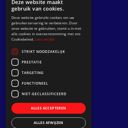
Deze website maakt
gebruik van cookies.
Get a quote
Deze website gebruikt cookies om uw
gebruikerservaring te verbeteren. Door
Go to
onze website te gebruiken, stemt u in met
alle cookies in overeenstemming met ons
Dek Designer
Cookiebeleid.
Lees verder
About us
STRIKT NOODZAKELIJK
Projects
PRESTATIE
Contact
TARGETING
Install a synthetic teak deck
FUNCTIONEEL
Follow us
NIET-GECLASSIFICEERD
ALLES ACCEPTEREN
ALLES AFWIJZEN