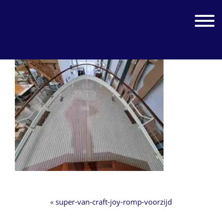
Skip
Skip
to
to
Jachtwerk
Toggle 
primary
main
navigation
content
«
super-van-craft-joy-romp-voorzijd