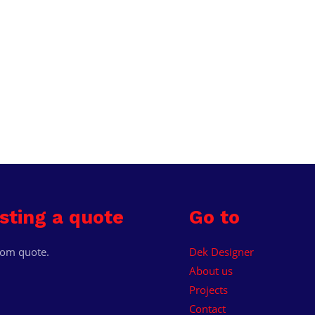
sting a quote
Go to
tom quote.
Dek Designer
About us
Projects
Contact