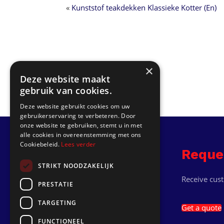
«
Kunststof teakdekken Klassieke Kotter (En)
×
Deze website maakt
gebruik van cookies.
Deze website gebruikt cookies om uw
gebruikerservaring te verbeteren. Door
onze website te gebruiken, stemt u in met
alle cookies in overeenstemming met ons
Cookiebeleid.
Lees verder
Info
Reque
STRIKT NOODZAKELIJK
Hooilanden 1
Receive cus
PRESTATIE
8531 XN Lemmer
TARGETING
info@jachtwerk.com
Get a quote
06 5433 8390
FUNCTIONEEL