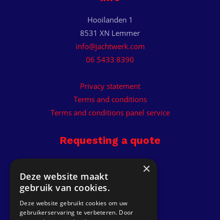
Hooilanden 1
8531 XN Lemmer
info@jachtwerk.com
06 5433 8390
Privacy statement
Terms and conditions
Terms and conditions panel service
Requesting a quote
Receive custom quote.
×
Deze website maakt
gebruik van cookies.
Get a quote
Deze website gebruikt cookies om uw
gebruikerservaring te verbeteren. Door
Go to