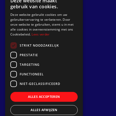
Deze website maakt
gebruik van cookies.
Get a quote
Deze website gebruikt cookies om uw
gebruikerservaring te verbeteren. Door
Go to
onze website te gebruiken, stemt u in met
alle cookies in overeenstemming met ons
Dek Designer
Cookiebeleid.
Lees verder
About us
STRIKT NOODZAKELIJK
Projects
PRESTATIE
Contact
TARGETING
Install a synthetic teak deck
FUNCTIONEEL
Follow us
NIET-GECLASSIFICEERD
ALLES ACCEPTEREN
ALLES AFWIJZEN