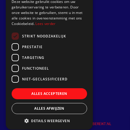
Deze website gebruikt cookies om uw
gebruikerservaring te verbeteren. Door
Go to
onze website te gebruiken, stemt u in met
alle cookies in overeenstemming met ons
Dek Designer
Cookiebeleid.
Lees verder
About us
STRIKT NOODZAKELIJK
Projects
PRESTATIE
Contact
TARGETING
Install a synthetic teak deck
FUNCTIONEEL
Follow us
NIET-GECLASSIFICEERD
ALLES ACCEPTEREN
ALLES AFWIJZEN
DETAILS WEERGEVEN
©
2026
| Website ontwikkeling door
WEBSITEBEREIKT.NL