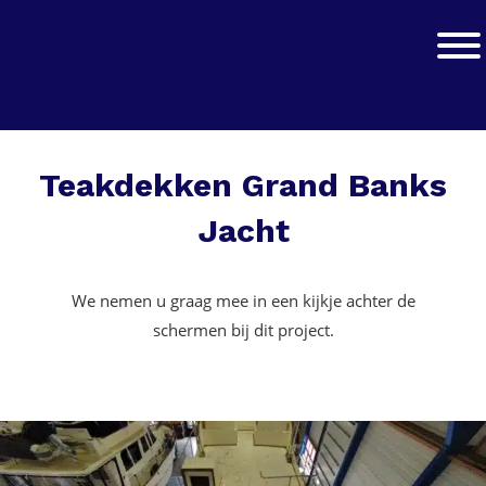
Skip
Skip
to
to
Jachtwerk
Toggle
primary
main
navigation
content
Teakdekken Grand Banks
Jacht
We nemen u graag mee in een kijkje achter de
schermen bij dit project.