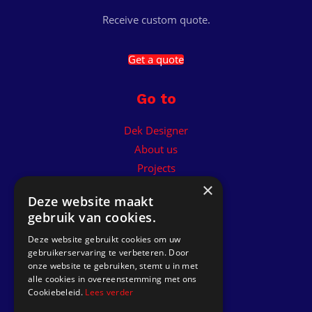
Receive custom quote.
Get a quote
Go to
Dek Designer
About us
Projects
×
Contact
Deze website maakt
gebruik van cookies.
Install a synthetic teak deck
Deze website gebruikt cookies om uw
gebruikerservaring te verbeteren. Door
Follow us
onze website te gebruiken, stemt u in met
alle cookies in overeenstemming met ons
Cookiebeleid.
Lees verder