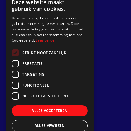
Deze website maakt
gebruik van cookies.
Get a quote
Deze website gebruikt cookies om uw
gebruikerservaring te verbeteren. Door
Go to
onze website te gebruiken, stemt u in met
alle cookies in overeenstemming met ons
Dek Designer
Cookiebeleid.
Lees verder
About us
STRIKT NOODZAKELIJK
Projects
PRESTATIE
Contact
TARGETING
Install a synthetic teak deck
FUNCTIONEEL
Follow us
NIET-GECLASSIFICEERD
ALLES ACCEPTEREN
ALLES AFWIJZEN