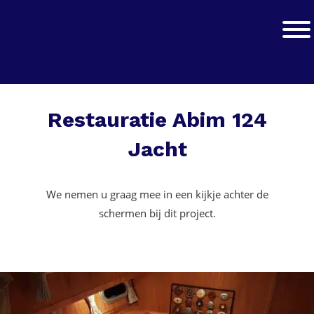
Skip
Skip
to
to
Jachtwerk
Toggle
primary
main
navigation
content
Restauratie Abim 124
Jacht
We nemen u graag mee in een kijkje achter de
schermen bij dit project.