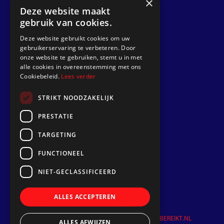
×
Deze website maakt
gebruik van cookies.
Go to
Deze website gebruikt cookies om uw
Dek Designer
gebruikerservaring te verbeteren. Door
onze website te gebruiken, stemt u in met
About us
alle cookies in overeenstemming met ons
Projects
Cookiebeleid.
Lees verder
Contact
STRIKT NOODZAKELIJK
Install a synthetic teak deck
PRESTATIE
TARGETING
Follow us
FUNCTIONEEL
NIET-GECLASSIFICEERD
ALLES ACCEPTEREN
©
2026
| Website ontwikkeling door
WEBSITEBEREIKT.NL
ALLES AFWIJZEN