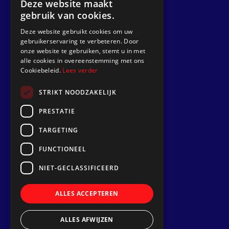
Deze website maakt
gebruik van cookies.
Get a quote
Deze website gebruikt cookies om uw
gebruikerservaring te verbeteren. Door
Go to
onze website te gebruiken, stemt u in met
alle cookies in overeenstemming met ons
Dek Designer
Cookiebeleid.
Lees verder
About us
STRIKT NOODZAKELIJK
Projects
PRESTATIE
Contact
TARGETING
Install a synthetic teak deck
FUNCTIONEEL
Follow us
NIET-GECLASSIFICEERD
ALLES ACCEPTEREN
ALLES AFWIJZEN