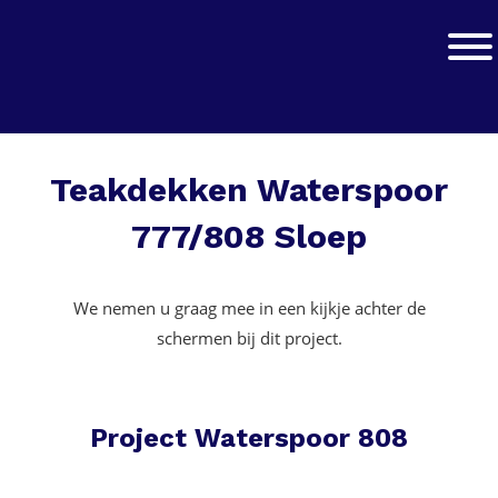
Zur
Zum
Hauptnavigation
Inhalt
Jachtwerk
Toggle
springen
springen
Teakdekken Waterspoor
777/808 Sloep
We nemen u graag mee in een kijkje achter de
schermen bij dit project.
Project Waterspoor 808