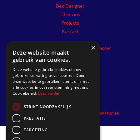
Dek Designer
Über uns
Projekte
Kontakt
×
Kunststoff-Teakdeck installieren lassen
Deze website maakt
gebruik van cookies.
Folgen Sie uns
Deze website gebruikt cookies om uw
gebruikerservaring te verbeteren. Door
onze website te gebruiken, stemt u in met
alle cookies in overeenstemming met ons
Cookiebeleid.
Lees verder
STRIKT NOODZAKELIJK
©
2026
| Website ontwikkeling door
WEBSITEBEREIKT.NL
PRESTATIE
TARGETING