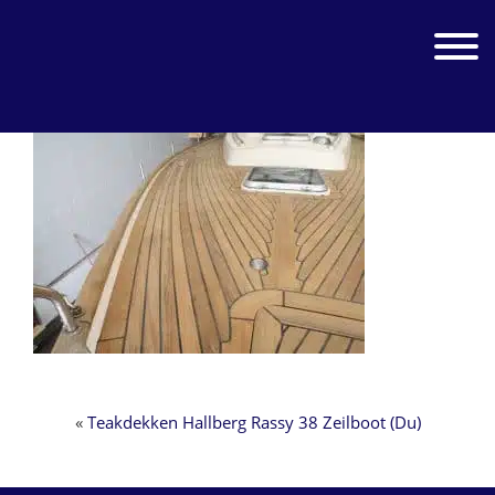
Zur
Zum
Hauptnavigation
Inhalt
Jachtwerk
Toggle 
springen
springen
«
Teakdekken Hallberg Rassy 38 Zeilboot (Du)