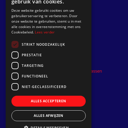
gebruik van cookies.
Anfrage
Deze website gebruikt cookies om uw
gebruikerservaring te verbeteren. Door
Gehen zu
onze website te gebruiken, stemt u in met
alle cookies in overeenstemming met ons
Dek Designer
Cookiebeleid.
Lees verder
Über uns
STRIKT NOODZAKELIJK
Projekte
PRESTATIE
Kontakt
TARGETING
Kunststoff-Teakdeck installieren lassen
FUNCTIONEEL
Folgen Sie uns
NIET-GECLASSIFICEERD
ALLES ACCEPTEREN
ALLES AFWIJZEN
DETAILS WEERGEVEN