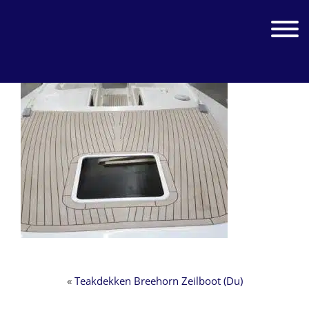
Zur
Zum
Hauptnavigation
Inhalt
Jachtwerk
Toggle 
springen
springen
«
Teakdekken Breehorn Zeilboot (Du)