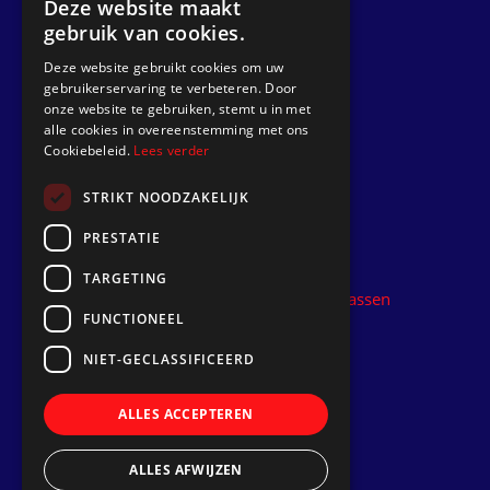
Deze website maakt
gebruik van cookies.
Anfrage
Deze website gebruikt cookies om uw
gebruikerservaring te verbeteren. Door
Gehen zu
onze website te gebruiken, stemt u in met
alle cookies in overeenstemming met ons
Dek Designer
Cookiebeleid.
Lees verder
Über uns
STRIKT NOODZAKELIJK
Projekte
PRESTATIE
Kontakt
TARGETING
Kunststoff-Teakdeck installieren lassen
FUNCTIONEEL
Folgen Sie uns
NIET-GECLASSIFICEERD
ALLES ACCEPTEREN
ALLES AFWIJZEN