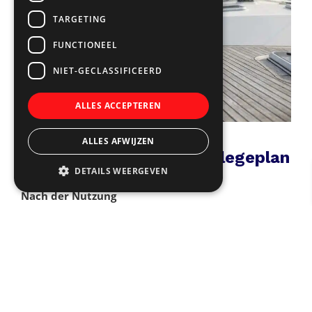
TARGETING
FUNCTIONEEL
NIET-GECLASSIFICEERD
ALLES ACCEPTEREN
ALLES AFWIJZEN
5. Wie sieht ein guter Pflegeplan
DETAILS WEERGEVEN
aus?
Nach der Nutzung
Mit Süßwasser abspülen
Sichtbaren Schmutz entfernen
Regelmäßig
Mit einem geeigneten Reiniger reinigen