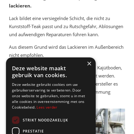
lackieren.
Lack bildet eine versiegelnde Schicht, die nicht zu
Kunststoff-Teak passt und zu Rutschgefahr, Ablösungen
und aufwendigen Reparaturen führen kann.
Aus diesem Grund wird das Lackieren im Außenbereich
nicht empfohlen.
×
Im Innenbereich, beispielsweise bei einem Kajütboden,
Deze website maakt
gebruik van cookies.
kann Lack in bestimmten Fällen verwendet werden.
Dies ist jedoch nur vertretbar, wenn der Hersteller es
Deze website gebruikt cookies om uw
gebruikerservaring te verbeteren. Door
freigibt und Sie die verminderte Rutschhemmung
onze website te gebruiken, stemt u in met
berücksichtigen.
alle cookies in overeenstemming met ons
Cookiebeleid.
Lees verder
STRIKT NOODZAKELIJK
PRESTATIE