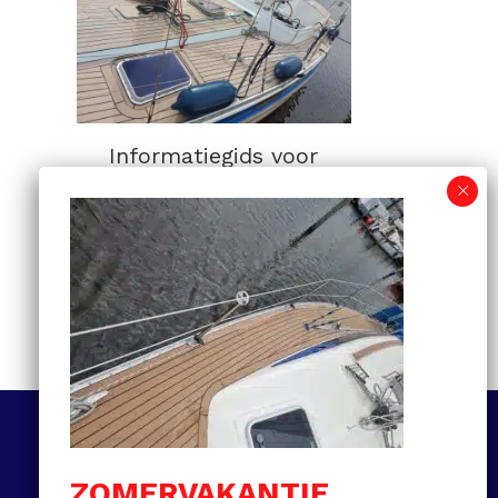
Informatiegids voor
kunststof teakdekken:
van selectie tot
onderhoud en prijzen
MEER LEZEN
Volg ons
ZOMERVAKANTIE